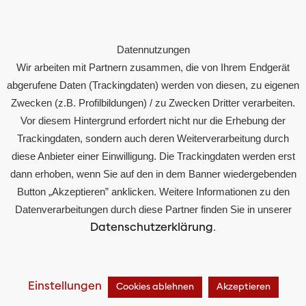
Partner
Presse
Datennutzungen
Kontakt
Wir arbeiten mit Partnern zusammen, die von Ihrem Endgerät
abgerufene Daten (Trackingdaten) werden von diesen, zu eigenen
Rechtliches
Zwecken (z.B. Profilbildungen) / zu Zwecken Dritter verarbeiten.
Vor diesem Hintergrund erfordert nicht nur die Erhebung der
Impressum
Trackingdaten, sondern auch deren Weiterverarbeitung durch
Datenschutz
diese Anbieter einer Einwilligung. Die Trackingdaten werden erst
Compliance
dann erhoben, wenn Sie auf den in dem Banner wiedergebenden
Button „Akzeptieren” anklicken. Weitere Informationen zu den
Datenverarbeitungen durch diese Partner finden Sie in unserer
Datenschutzerklärung
.
© 2024 Otto Austria Group
Einstellungen
Cookies ablehnen
Akzeptieren