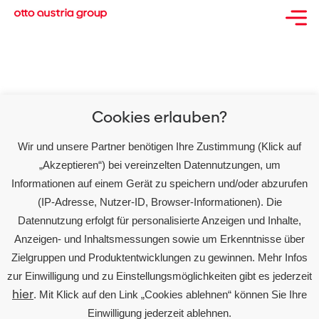
Covid-19-Update: UNITO-
Gruppe ist Gesundheit
wichtig
Cookies erlauben?
Wir und unsere Partner benötigen Ihre Zustimmung (Klick auf
Willkommen bei WordPress. Dies ist dein erster
„Akzeptieren“) bei vereinzelten Datennutzungen, um
Beitrag. Bearbeite oder lösche ihn und beginne mit
Informationen auf einem Gerät zu speichern und/oder abzurufen
dem Schreiben!
(IP-Adresse, Nutzer-ID, Browser-Informationen). Die
Datennutzung erfolgt für personalisierte Anzeigen und Inhalte,
Anzeigen- und Inhaltsmessungen sowie um Erkenntnisse über
Zielgruppen und Produktentwicklungen zu gewinnen. Mehr Infos
zur Einwilligung und zu Einstellungsmöglichkeiten gibt es jederzeit
Über Uns
hier
. Mit Klick auf den Link „Cookies ablehnen“ können Sie Ihre
Karriere
Einwilligung jederzeit ablehnen.