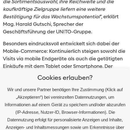
die Sortimentsauswahl, ihre Reichweite und die
kaufkräftige Zielgruppe liefern eine weitere
Bestätigung für das Wachstumspotential
“, erklärt
Mag. Harald Gutschi, Sprecher der
Geschäftsführung der UNITO-Gruppe.
Besonders eindrucksvoll entwickelt sich dabei der
Mobile-Commerce: Kontinuierlich steigen sowohl die
Visits via mobile Endgeräte als auch die getätigten
Einkäufe mit dem Tablet oder Smartphone. Der
mobile Anteil an Bestellungen beträgt mittlerweile
Cookies erlauben?
56,6 Prozent, das ergibt einen durchschnittlichen
Zuwachs des Mobile-Anteils seit 2015 von 23 Prozent,
Wir und unsere Partner benötigen Ihre Zustimmung (Klick auf
Tendenz weiterhin stark steigend. Im
„Akzeptieren“) bei vereinzelten Datennutzungen, um
Vorjahresvergleich wächst der Anteil gar um 70
Informationen auf einem Gerät zu speichern und/oder abzurufen
Prozent. „
In Zeiten der Digitalisierung ist und bleibt
(IP-Adresse, Nutzer-ID, Browser-Informationen). Die
vor allem das Smartphone das größte
Datennutzung erfolgt für personalisierte Anzeigen und Inhalte,
Shoppingcenter in der Hosentasche
“, so Gutschi.
Anzeigen- und Inhaltsmessungen sowie um Erkenntnisse über