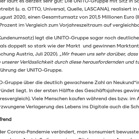
er läuft es derzeit sehr gut: Die UNITO-Gruppe mit Sitz in S
reibt (u. a. OTTO, Universal, Quelle, LASCANA), realisiert in
 August 2020, einen Gesamtumsatz von 201,5 Millionen Euro 
 Prozent im Vergleich zum Vorjahreszeitraum auf vergleichb
undenumsatz) legt die UNITO-Gruppe sogar noch deutlicher
ls doppelt so stark wie der Markt und gewinnen Marktante
hung Austria, Juli 2020).
„Wir freuen uns sehr darüber, dass
nserer Verlässlichkeit durch diese herausfordernden und tu
sführung der UNITO-Gruppe.
TO-Gruppe über die deutlich gewachsene Zahl an Neukund*in
ündet liegt. In der ersten Hälfte des Geschäftsjahres gew
ahresvergleich). Viele Menschen kaufen während des bzw. i
e erzwungene Verlagerung des Lebens ins Digitale auch die S
-Trend
der Corona-Pandemie verändert, man konsumiert bewusster