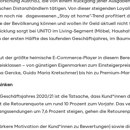
Forschung Austria3, die von einem Rückgang jener Ausgaben 
schen Distanzhändlern tätigen. Von dieser steigenden Loyal
nem noch nie dagewesenen „Stay at home“-Trend profitiert 
 der Bevölkerung können und wollen ihr Geld aktuell nicht 
wicklung sorgt bei UNITO im Living-Segment (Möbel, Haushalt
 der ersten Hälfte des laufenden Geschäftsjahres, im Ba
aut der größte heimische E-Commerce-Player in diesem Bere
Preisklassen – von günstigen Eigenmarken zum Einsteigerprei
na Gercke, Guido Maria Kretschmer) bis hin zu Premium-Ma
sinken
Geschäftsjahres 2020/21 ist die Tatsache, dass Kund*innen d
inkt die Retourenquote um rund 10 Prozent zum Vorjahr. Das
ngssendungen um 7,6 Prozent steigen, gehen die Retourenp
stärkere Motivation der Kund*innen zu Bewertungen) sowie d