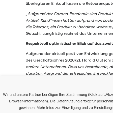
überlegteren Einkauf lassen die Retourenquote
„Aufgrund der Corona-Pandemie sind Produkte 
Artikel. Kund*innen hatten aufgrund von Lock
die Toleranz, ein Produkt zu behalten weitau
Gutschi. Langfristig rechnet das Unternehme
Respektvoll optimistischer Blick auf das zwei
Aufgrund der aktuell positiven Entwicklung 
des Geschäftsjahres 2020/21. Harald Gutschi
andere Unternehmen. Dass uns bestehende, abe
dankbar. Aufgrund der erfreulichen Entwicklun
gebotener Vorsicht aufgrund der nicht absehb
Gesamtgeschäftsjahr als durchaus möglich.“
Wir und unsere Partner benötigen Ihre Zustimmung (Klick auf „Akz
Browser-Informationen). Die Datennutzung erfolgt für persona
gewinnen. Mehr Infos zur Einwilligung und zu Einstellung