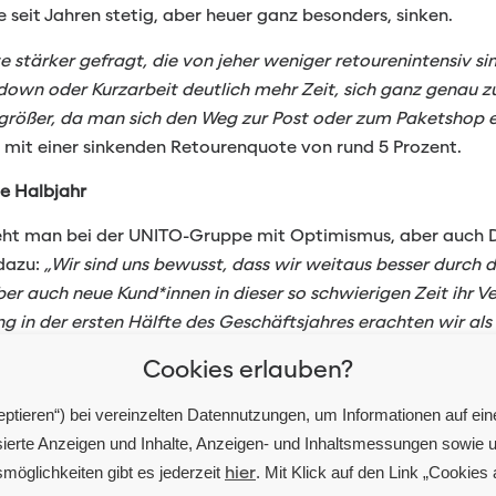
 seit Jahren stetig, aber heuer ganz besonders, sinken.
stärker gefragt, die von jeher weniger retourenintensiv sin
down oder Kurzarbeit deutlich mehr Zeit, sich ganz genau zu
s größer, da man sich den Weg zur Post oder zum Paketshop 
n mit einer sinkenden Retourenquote von rund 5 Prozent.
te Halbjahr
geht man bei der UNITO-Gruppe mit Optimismus, aber auch D
 dazu:
„Wir sind uns bewusst, dass wir weitaus besser durch 
r auch neue Kund*innen in dieser so schwierigen Zeit ihr 
g in der ersten Hälfte des Geschäftsjahres erachten wir als
aren weiteren Entwicklung der Corona-Krise – ein Umsatzplu
Cookies erlauben?
eptieren“) bei vereinzelten Datennutzungen, um Informationen auf ei
lisierte Anzeigen und Inhalte, Anzeigen- und Inhaltsmessungen sowie
smöglichkeiten gibt es jederzeit
. Mit Klick auf den Link „Cookies
hier