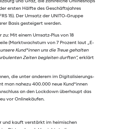
alzburg und Graz, die zahlreiche Onlineshops
 der ersten Hälfte des Geschäftsjahres
(IFRS 15). Der Umsatz der UNITO-Gruppe
arer Basis gesteigert werden.
 zu: Mit einem Umsatz-Plus von 18
ile (Marktwachstum von 7 Prozent laut „E-
 unsere Kund*innen uns die Treue gehalten
rbulenten Zeiten begleiten durften“,
erklärt
nen, die unter anderem im Digitalisierungs-
innt man nahezu 400.000 neue Kund*innen
m Anschluss an den Lockdown überhaupt das
cheu vor Onlinekäufen.
 und kauft verstärkt im heimischen