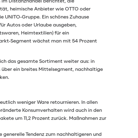
im Distanzhandel berichtet, die
ität, heimische Anbieter wie OTTO oder
die UNITO-Gruppe. Ein schönes Zuhause
für Autos oder Urlaube ausgeben,
swaren, Heimtextilien) für ein
umarkt-Segment wächst man mit 54 Prozent
ich das gesamte Sortiment weiter aus: in
s über ein breites Mittelsegment, nachhaltige
rken.
eutlich weniger Ware retournieren. In allen
 veränderte Konsumverhalten wird auch in den
akete um 11,2 Prozent zurück. Maßnahmen zur
ie generelle Tendenz zum nachhaltigeren und