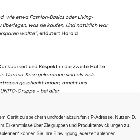
d, wie etwa Fashion-Basics oder Living-
 überlegen, was sie kaufen. Und natürlich war
ersparen wollte“
, erläutert Harald
ankbarkeit und Respekt in die zweite Hälfte
die Corona-Krise gekommen sind als viele
Vertrauen geschenkt haben, macht uns
 UNITO-Gruppe – bei aller
s im deutlich zweistelligen Bereich für das
nem Gerät zu speichern und/oder abzurufen (IP-Adresse, Nutzer-ID,
 um Erkenntnisse über Zielgruppen und Produktentwicklungen zu
 ablehnen“ können Sie Ihre Einwilligung jederzeit ablehnen.