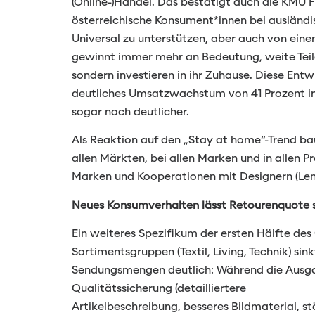
(Online-)Handel. Das bestätigt auch die KMU 
österreichische Konsument*innen bei ausländi
Universal zu unterstützen, aber auch von ei
gewinnt immer mehr an Bedeutung, weite Teile
sondern investieren in ihr Zuhause. Diese Ent
deutliches Umsatzwachstum von 41 Prozent in
sogar noch deutlicher.
Als Reaktion auf den „Stay at home“-Trend b
allen Märkten, bei allen Marken und in allen 
Marken und Kooperationen mit Designern (Le
Neues Konsumverhalten lässt Retourenquote 
Ein weiteres Spezifikum der ersten Hälfte des 
Sortimentsgruppen (Textil, Living, Technik) s
Sendungsmengen deutlich: Während die Ausga
Qualitätssicherung (detailliertere
Artikelbeschreibung, besseres Bildmaterial, 