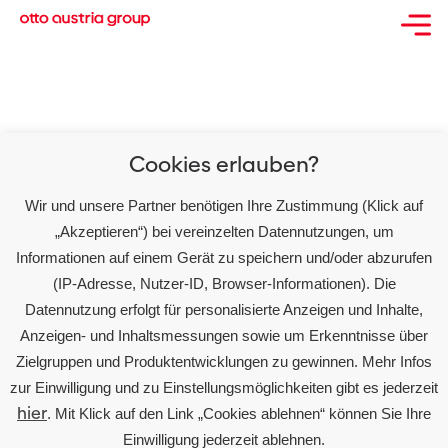
So sehr verändert die
Energiekrise das
Konsumverhalten der
Cookies erlauben?
Österreicher*innen
Wir und unsere Partner benötigen Ihre Zustimmung (Klick auf
„Akzeptieren“) bei vereinzelten Datennutzungen, um
Informationen auf einem Gerät zu speichern und/oder abzurufen
(IP-Adresse, Nutzer-ID, Browser-Informationen). Die
Datennutzung erfolgt für personalisierte Anzeigen und Inhalte,
Über Uns
Anzeigen- und Inhaltsmessungen sowie um Erkenntnisse über
Zielgruppen und Produktentwicklungen zu gewinnen. Mehr Infos
Karriere
zur Einwilligung und zu Einstellungsmöglichkeiten gibt es jederzeit
Partner
hier
. Mit Klick auf den Link „Cookies ablehnen“ können Sie Ihre
Einwilligung jederzeit ablehnen.
Presse